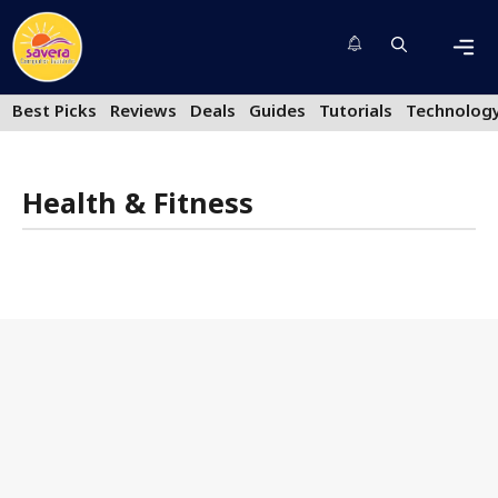
Skip
to
content
Men
Best Picks
Reviews
Deals
Guides
Tutorials
Technolog
Health & Fitness