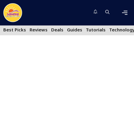
Skip
to
content
Men
Best Picks
Reviews
Deals
Guides
Tutorials
Technolog