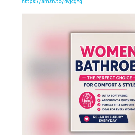
https://amzn.to/4vJcgYq