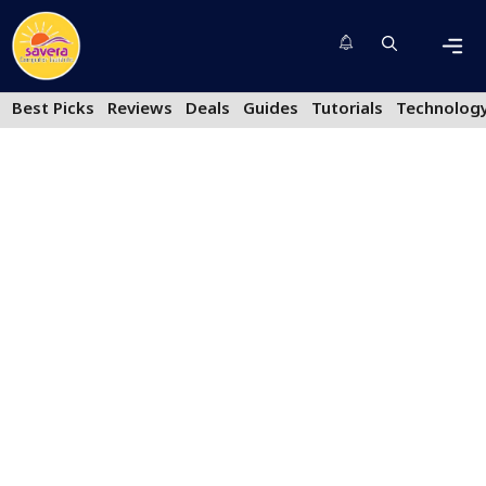
Skip
to
content
Men
Best Picks
Reviews
Deals
Guides
Tutorials
Technolog