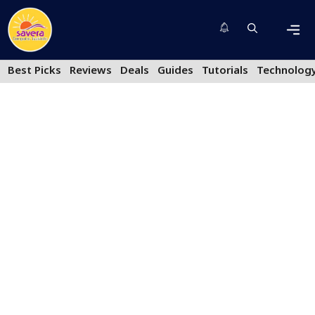
Skip
to
content
Men
Best Picks
Reviews
Deals
Guides
Tutorials
Technolog