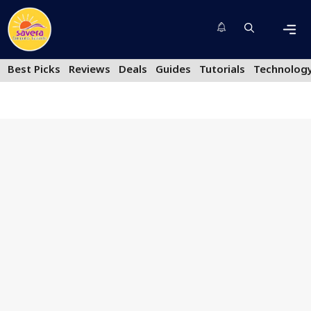
Skip
to
content
Men
Best Picks
Reviews
Deals
Guides
Tutorials
Technolog