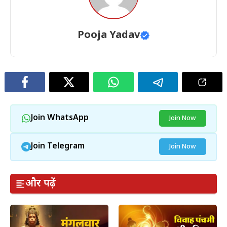
Pooja Yadav
Join WhatsApp
Join Now
Join Telegram
Join Now
और पढ़ें