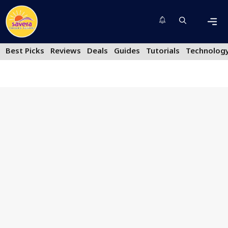
Skip
to
content
Men
Best Picks
Reviews
Deals
Guides
Tutorials
Technolog