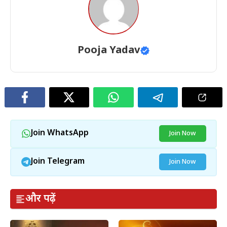
Pooja Yadav
Join WhatsApp
Join Now
Join Telegram
Join Now
और पढ़ें