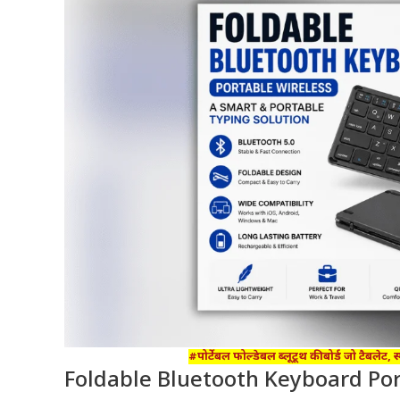
#पोर्टेबल फोल्डेबल ब्लूटूथ कीबोर्ड जो टैबलेट
Foldable Bluetooth Keyboard Porta