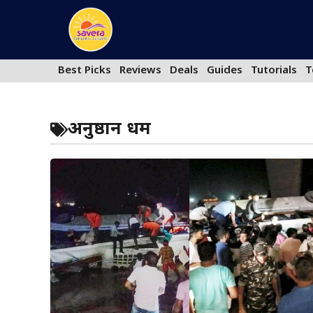
Skip
to
content
Best Picks
Reviews
Deals
Guides
Tutorials
T
अनुष्ठान धर्म