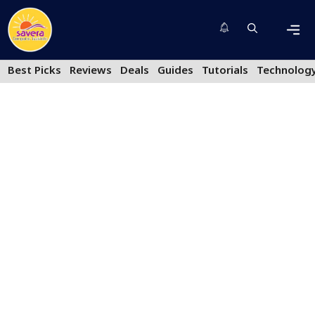
Skip
to
content
Men
Best Picks
Reviews
Deals
Guides
Tutorials
Technolog