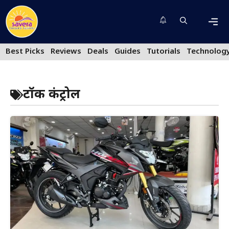
Skip
to
content
Men
Best Picks
Reviews
Deals
Guides
Tutorials
Technolog
टॉर्क कंट्रोल