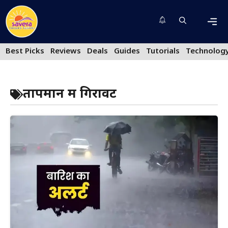
Skip
to
content
Men
Best Picks
Reviews
Deals
Guides
Tutorials
Technolog
तापमान में गिरावट