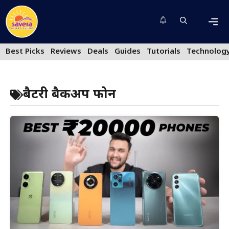
Skip
to
content
Men
Best Picks
Reviews
Deals
Guides
Tutorials
Technolog
बैटरी बैकअप फोन