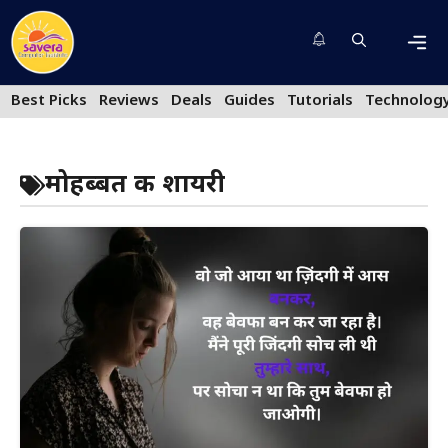
Skip
to
content
Men
Best Picks
Reviews
Deals
Guides
Tutorials
Technolog
मोहब्बत की शायरी