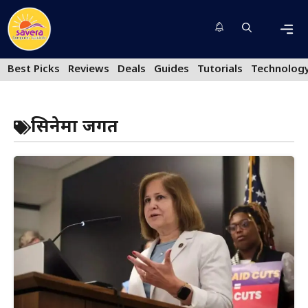
Skip
to
content
Men
Best Picks
Reviews
Deals
Guides
Tutorials
Technolog
सिनेमा जगत