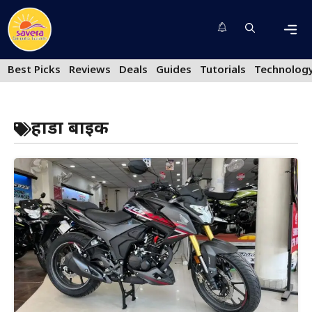
Skip
to
content
Men
Best Picks
Reviews
Deals
Guides
Tutorials
Technolog
होंडा बाइक