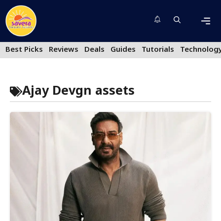
Skip
to
content
Men
Best Picks
Reviews
Deals
Guides
Tutorials
Technolog
Ajay Devgn assets