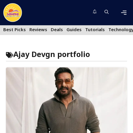
Skip
to
content
Men
Best Picks
Reviews
Deals
Guides
Tutorials
Technolog
Ajay Devgn portfolio