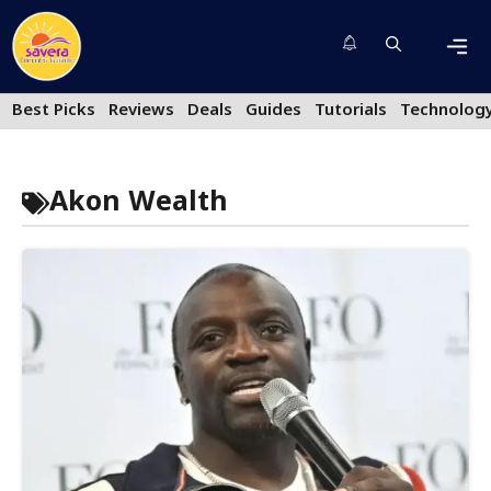
Skip
to
content
Men
Best Picks
Reviews
Deals
Guides
Tutorials
Technolog
Akon Wealth