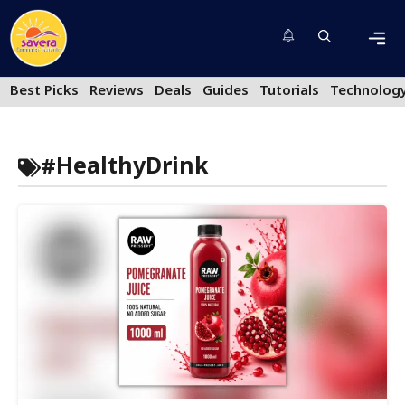
Skip
to
content
Men
Best Picks
Reviews
Deals
Guides
Tutorials
Technolog
#HealthyDrink