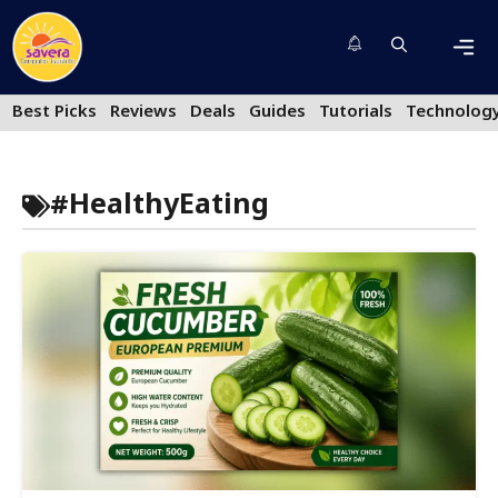
Skip
to
content
Men
Best Picks
Reviews
Deals
Guides
Tutorials
Technolog
#HealthyEating