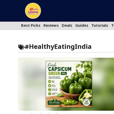
Skip
to
content
Best Picks
Reviews
Deals
Guides
Tutorials
T
#HealthyEatingIndia