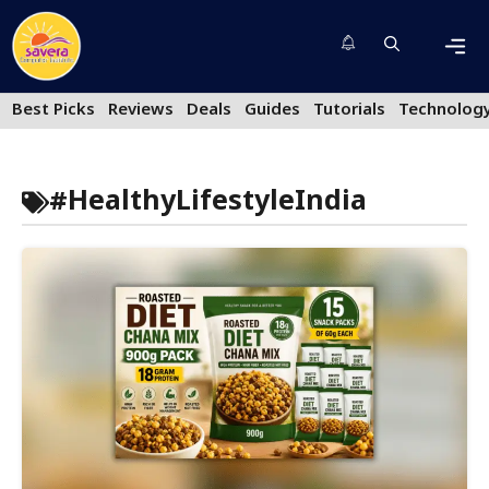
Skip
to
content
Men
Best Picks
Reviews
Deals
Guides
Tutorials
Technolog
#HealthyLifestyleIndia