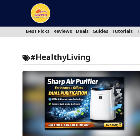
Skip
to
content
Best Picks
Reviews
Deals
Guides
Tutorials
T
#HealthyLiving