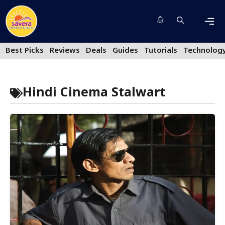
Skip
to
content
Men
Best Picks
Reviews
Deals
Guides
Tutorials
Technolog
Hindi Cinema Stalwart