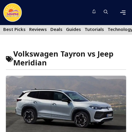
Skip
to
content
Men
Best Picks
Reviews
Deals
Guides
Tutorials
Technolog
Volkswagen Tayron vs Jeep
Meridian