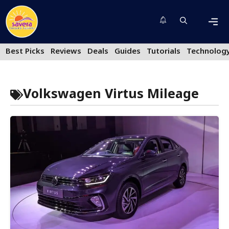
Skip
to
content
Men
Best Picks
Reviews
Deals
Guides
Tutorials
Technolog
Volkswagen Virtus Mileage