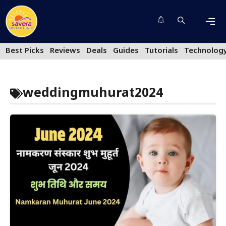
Skip
to
content
Men
Best Picks
Reviews
Deals
Guides
Tutorials
Technolog
weddingmuhurat2024