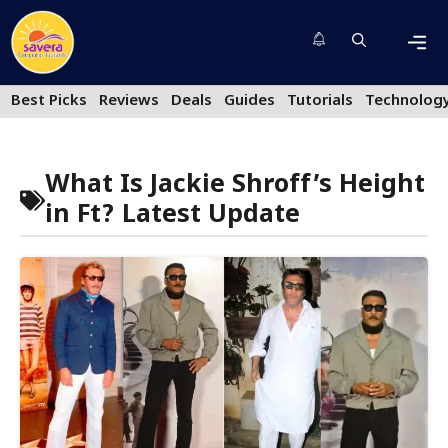
Skip
to
content
Men
Best Picks
Reviews
Deals
Guides
Tutorials
Technolog
What Is Jackie Shroff’s Height
in Ft? Latest Update