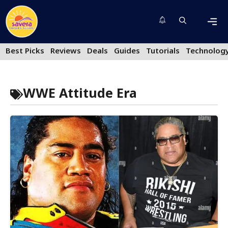
Skip
to
content
Men
Best Picks
Reviews
Deals
Guides
Tutorials
Technolog
WWE Attitude Era