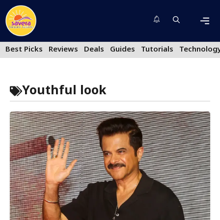
Skip
to
content
Men
Best Picks
Reviews
Deals
Guides
Tutorials
Technolog
Youthful look