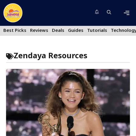
Skip
to
content
Men
Best Picks
Reviews
Deals
Guides
Tutorials
Technolog
Zendaya Resources