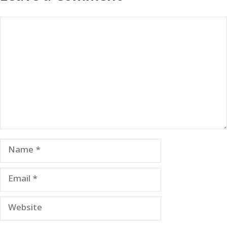
Comment
Name
Email
Website