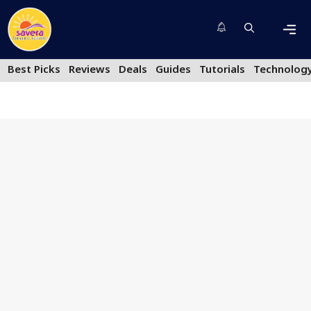
Skip
to
content
Men
Best Picks
Reviews
Deals
Guides
Tutorials
Technolog