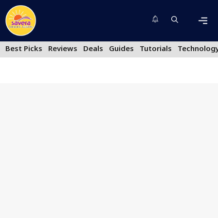
Skip
to
content
Men
Best Picks
Reviews
Deals
Guides
Tutorials
Technolog