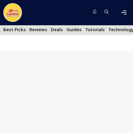
Skip
to
content
Men
Best Picks
Reviews
Deals
Guides
Tutorials
Technolog