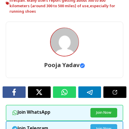
lifespan. Many users report getting about 500 to 800
kilometers (around 300 to 500 miles) of use
,
especially for
running shoes
Pooja Yadav
Join WhatsApp
Join Now
Join Telegram
Join Now