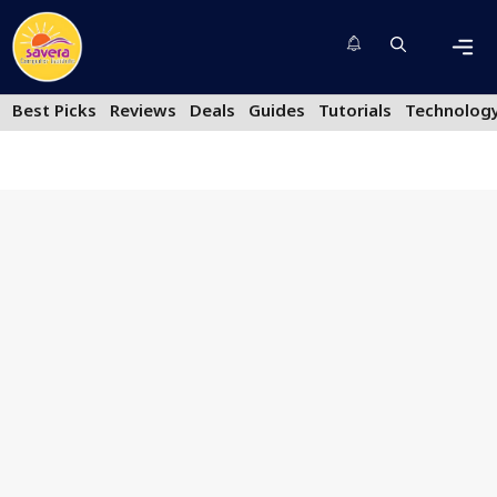
Skip
to
content
Men
Best Picks
Reviews
Deals
Guides
Tutorials
Technolog