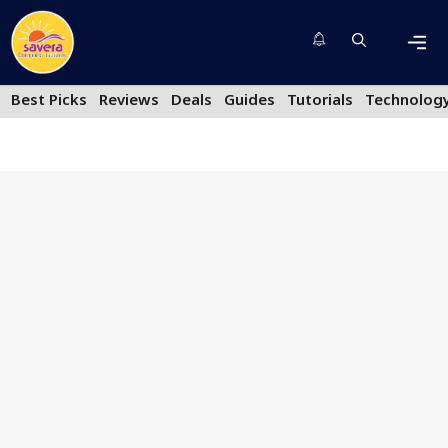
Skip
to
content
Men
Best Picks
Reviews
Deals
Guides
Tutorials
Technolog