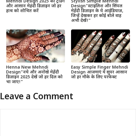
Mehndi Design 2025 की ट्रेंडिंग
Stylish Simple Mehndi
और आसान मेहंदी डिज़ाइन जो हर
Design”स्टाइलिश और सिंपल
हाथ को शोभित करें
मेहँदी डिज़ाइन के ये आईडियाज़,
जिन्हें देखकर हर कोई बोले वाह
अभी देखें!”
Henna New Mehndi
Easy Simple Finger Mehndi
Design”नये और अनोखे मेहँदी
Design आजमाएं ये सुपर आसान
डिज़ाइन 2025 देखें जो हर दिल को
जो हर मौके के लिए परफेक्ट
भा जाए!”
Leave a Comment
Comment