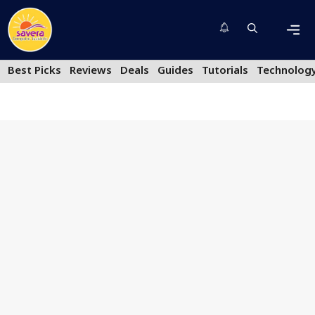
Skip
to
content
Men
Best Picks
Reviews
Deals
Guides
Tutorials
Technolog