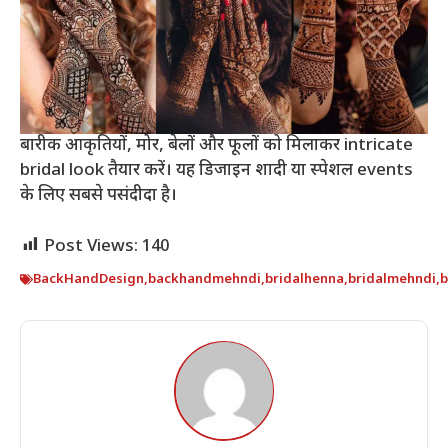
बारीक आकृतियों, मोर, बेलों और फूलों को मिलाकर intricate
bridal look तैयार करें। यह डिजाइन शादी या स्पेशल events
के लिए सबसे पसंदीदा है।
Post Views:
140
BackHandDesign
,
backhandmehndi
,
bridalhenna
,
bridalmehndi
,
b