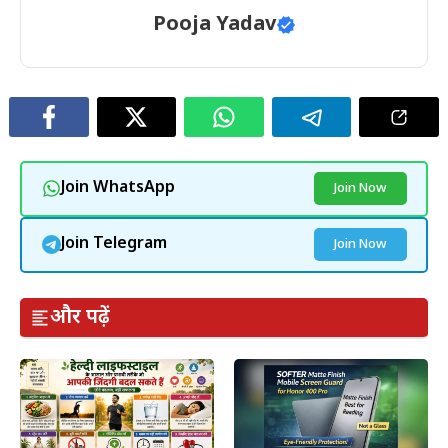
Pooja Yadav
Join WhatsApp
Join Now
Join Telegram
Join Now
और पढ़ें