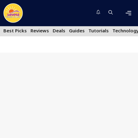
Skip
to
content
Men
Best Picks
Reviews
Deals
Guides
Tutorials
Technolog