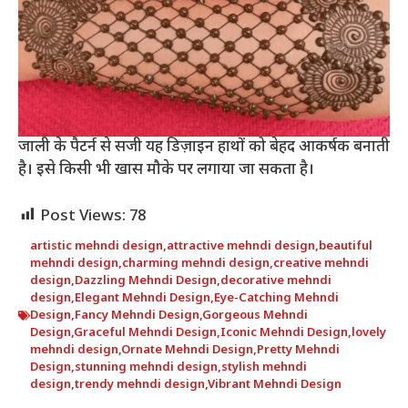
जाली के पैटर्न से सजी यह डिज़ाइन हाथों को बेहद आकर्षक बनाती
है। इसे किसी भी खास मौके पर लगाया जा सकता है।
Post Views:
78
artistic mehndi design
,
attractive mehndi design
,
beautiful
mehndi design
,
charming mehndi design
,
creative mehndi
design
,
Dazzling Mehndi Design
,
decorative mehndi
design
,
Elegant Mehndi Design
,
Eye-Catching Mehndi
Design
,
Fancy Mehndi Design
,
Gorgeous Mehndi
Design
,
Graceful Mehndi Design
,
Iconic Mehndi Design
,
lovely
mehndi design
,
Ornate Mehndi Design
,
Pretty Mehndi
Design
,
stunning mehndi design
,
stylish mehndi
design
,
trendy mehndi design
,
Vibrant Mehndi Design