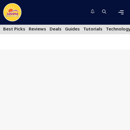
Skip
to
content
Men
Best Picks
Reviews
Deals
Guides
Tutorials
Technolog