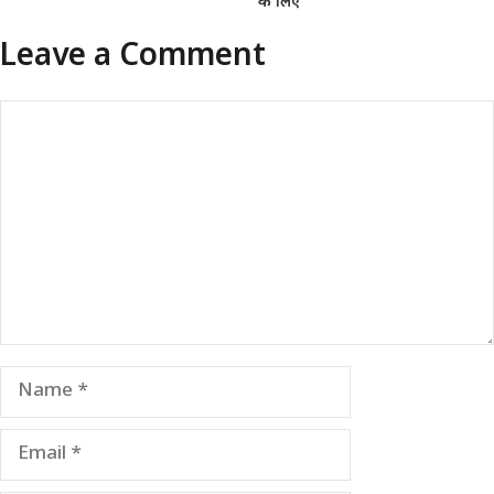
के लिए
Leave a Comment
Comment
Name
Email