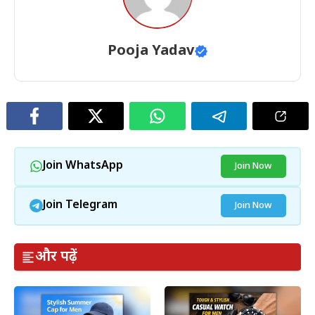
Pooja Yadav
Join WhatsApp
Join Now
Join Telegram
Join Now
और पढ़ें