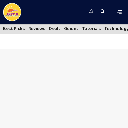
Skip
to
content
Men
Best Picks
Reviews
Deals
Guides
Tutorials
Technolog