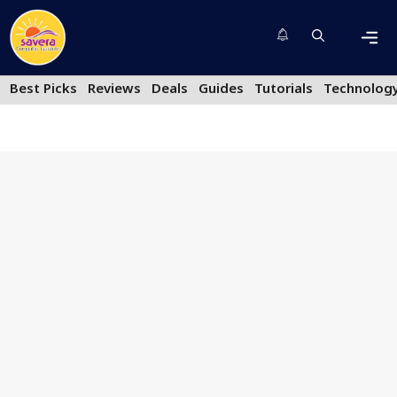
Skip
to
content
Men
Best Picks
Reviews
Deals
Guides
Tutorials
Technolog