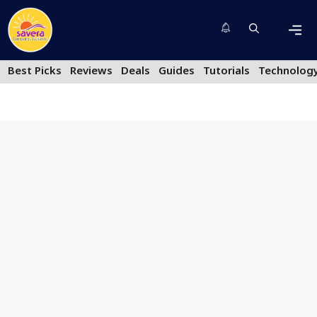
Skip
to
content
Men
Best Picks
Reviews
Deals
Guides
Tutorials
Technolog