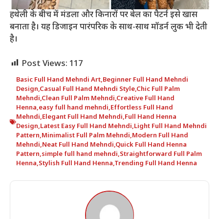
हथेली के बीच में मंडला और किनारों पर बेल का पैटर्न इसे खास
बनाता है। यह डिजाइन पारंपरिक के साथ-साथ मॉडर्न लुक भी देती
है।
Post Views:
117
Basic Full Hand Mehndi Art
,
Beginner Full Hand Mehndi
Design
,
Casual Full Hand Mehndi Style
,
Chic Full Palm
Mehndi
,
Clean Full Palm Mehndi
,
Creative Full Hand
Henna
,
easy full hand mehndi
,
Effortless Full Hand
Mehndi
,
Elegant Full Hand Mehndi
,
Full Hand Henna
Design
,
Latest Easy Full Hand Mehndi
,
Light Full Hand Mehndi
Pattern
,
Minimalist Full Palm Mehndi
,
Modern Full Hand
Mehndi
,
Neat Full Hand Mehndi
,
Quick Full Hand Henna
Pattern
,
simple full hand mehndi
,
Straightforward Full Palm
Henna
,
Stylish Full Hand Henna
,
Trending Full Hand Henna