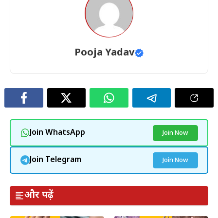
Pooja Yadav
Join WhatsApp
Join Now
Join Telegram
Join Now
और पढ़ें