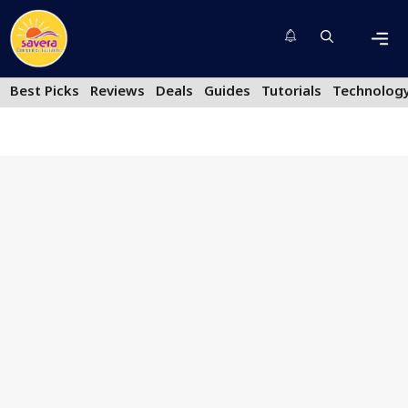
Skip
to
content
Men
Best Picks
Reviews
Deals
Guides
Tutorials
Technolog