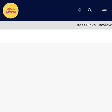
Skip
to
content
Men
Best Picks
Review