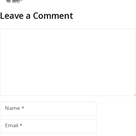
भा जाए!”
Leave a Comment
Comment
Name
Email