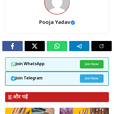
Pooja Yadav
Join WhatsApp
Join Now
Join Telegram
Join Now
और पढ़ें