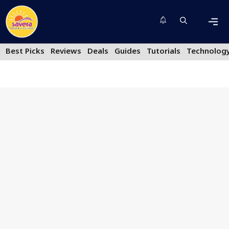
Skip
to
content
Men
Best Picks
Reviews
Deals
Guides
Tutorials
Technolog