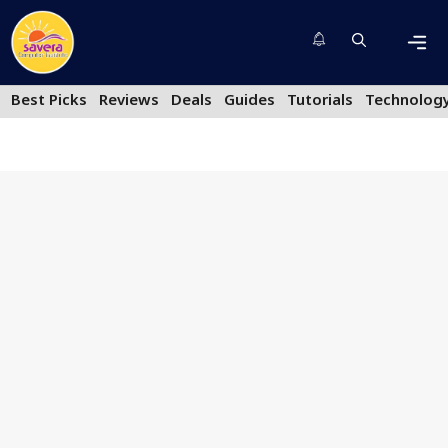
Skip
to
content
Men
Best Picks
Reviews
Deals
Guides
Tutorials
Technolog