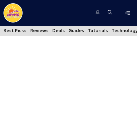
Skip
to
content
Men
Best Picks
Reviews
Deals
Guides
Tutorials
Technolog