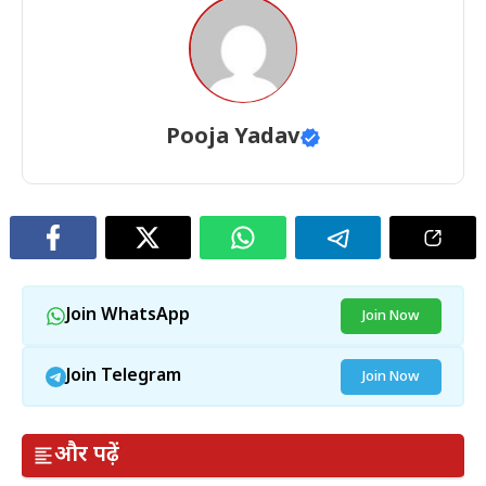
Pooja Yadav
Join WhatsApp
Join Now
Join Telegram
Join Now
और पढ़ें