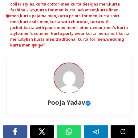
collar styles
,
kurta cotton men
,
kurta designs men
,
kurta
fashion 2025
,
Kurta for men
,
kurta jacket set
,
kurta linen
men
,
kurta pajama men
,
kurta prints for men
,
kurta shirt
men
,
kurta silk men
,
kurta with churidar
,
kurta with
jacket
,
kurta with jeans men
,
men's ethnic wear
,
men's kurta
style
,
men's summer kurta
,
party wear kurta men
,
short kurta
men
,
stylish kurta men
,
traditional kurta for men
,
wedding
kurta men
,
पुरुष कुर्ता
Pooja Yadav