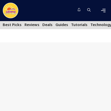
Skip
to
content
Men
Best Picks
Reviews
Deals
Guides
Tutorials
Technolog